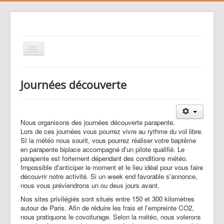
Basculer
la
navigation
Le club
Journées découverte
Voler
Nos activités
Nous organisons des journées découverte parapente.
Gestion des risques
Lors de ces journées vous pourrez vivre au rythme du vol libre.
SI la météo nous sourit, vous pourrez réaliser votre baptême
Liens
en parapente biplace accompagné d'un pilote qualifié. Le
parapente est fortement dépendant des conditions météo.
Agenda
Impossible d'anticiper le moment et le lieu idéal pour vous faire
Contacts
découvrir notre activité. Si un week end favorable s'annonce,
nous vous préviendrons un ou deux jours avant.
Médias
Nos sites privilégiés sont situés entre 150 et 300 kilomètres
autour de Paris. Afin de réduire les frais et l'empreinte CO2,
nous pratiquons le covoiturage.
Selon la météo, nous volerons