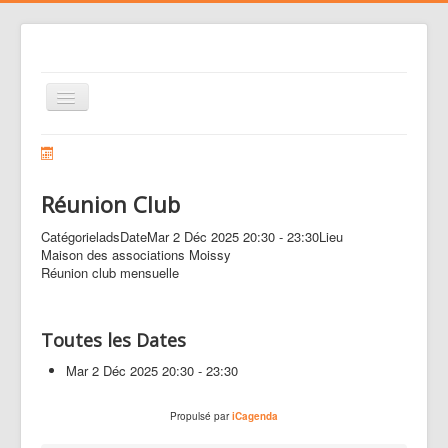
Basculer
la
navigation
Le club
Voler
Réunion Club
Nos activités
Catégorie
lads
Date
Mar 2 Déc 2025
20:30
-
23:30
Lieu
Gestion des risques
Maison des associations Moissy
Réunion club mensuelle
Liens
Agenda
Toutes les Dates
Contacts
Mar 2 Déc 2025
20:30 - 23:30
Médias
Propulsé par
iCagenda