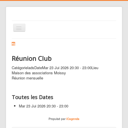
Basculer
la
navigation
Le club
Voler
Réunion Club
Nos activités
Catégorie
lads
Date
Mar 23 Jui 2026
20:30
-
23:00
Lieu
Gestion des risques
Maison des associations Moissy
Réunion mensuelle
Liens
Agenda
Toutes les Dates
Contacts
Mar 23 Jui 2026
20:30 - 23:00
Médias
Propulsé par
iCagenda