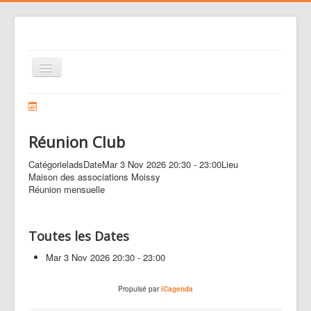
Basculer
la
navigation
Le club
Voler
Réunion Club
Nos activités
Catégorie
lads
Date
Mar 3 Nov 2026
20:30
-
23:00
Lieu
Gestion des risques
Maison des associations Moissy
Réunion mensuelle
Liens
Agenda
Toutes les Dates
Contacts
Mar 3 Nov 2026
20:30 - 23:00
Médias
Propulsé par
iCagenda