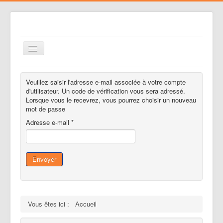
Basculer
la
navigation
Le club
Veuillez saisir l'adresse e-mail associée à votre compte
Voler
d'utilisateur. Un code de vérification vous sera adressé.
Lorsque vous le recevrez, vous pourrez choisir un nouveau
Nos activités
mot de passe
Adresse e-mail
*
Gestion des risques
Liens
Agenda
Envoyer
Contacts
Médias
Vous êtes ici :
Accueil