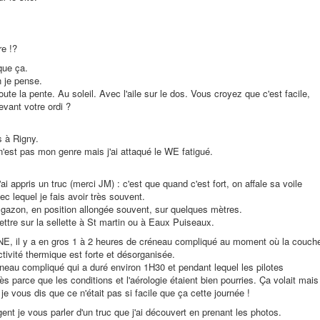
re !?
que ça.
 je pense.
ute la pente. Au soleil. Avec l'aile sur le dos. Vous croyez que c'est facile,
evant votre ordi ?
s à Rigny.
'est pas mon genre mais j'ai attaqué le WE fatigué.
i appris un truc (merci JM) : c'est que quand c'est fort, on affale sa voile
ec lequel je fais avoir très souvent.
 gazon, en position allongée souvent, sur quelques mètres.
ettre sur la sellette à St martin ou à Eaux Puiseaux.
 NE, il y a en gros 1 à 2 heures de créneau compliqué au moment où la couch
tivité thermique est forte et désorganisée.
neau compliqué qui a duré environ 1H30 et pendant lequel les pilotes
s parce que les conditions et l'aérologie étaient bien pourries. Ça volait mais
je vous dis que ce n'était pas si facile que ça cette journée !
nt je vous parler d'un truc que j'ai découvert en prenant les photos.