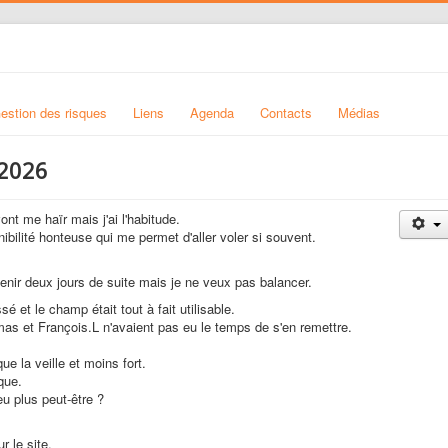
estion des risques
Liens
Agenda
Contacts
Médias
/2026
nt me haïr mais j'ai l'habitude.
nibilité honteuse qui me permet d'aller voler si souvent.
 venir deux jours de suite mais je ne veux pas balancer.
é et le champ était tout à fait utilisable.
as et François.L n'avaient pas eu le temps de s'en remettre.
e la veille et moins fort.
que.
u plus peut-être ?
r le site.