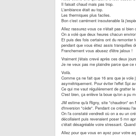
Il faisait chaud mais pas trop.
L'ambiance était au top.
Les thermiques plus faciles.
Bon c'est carrément insoutenable là j'espè
Allez rassurez-vous ce n'était pas si bien 
On a volé que deux heures chacun environ
Et puis des fois certains ont du remonter to
pendant que vous étiez assis tranquilles d
Franchement vous abusez d'être jaloux !
Vraiment j'étais crevé après ces deux jour
Je ne veux pas me plaindre parce que ce n
Voilà.
Comme ça ne fait que 16 ans que je vole j'a
asymétriquement. Pour éviter l'effet Spi av
Ce qui me vaut régulièrement de gratter le
C'est bien, ça enlève la boue qu'on a pu m
JM estime qu'à Rigny, site "chaudron" en
d'inversion "cède". Pendant ce créneau l'ac
On l'a constaté vendredi où on a eu un cré
décollaient puis revenaient poser 5 mn aprè
c'était désagréable voire stressant. Quand 
Allez pour que vous en ayez pour votre arge