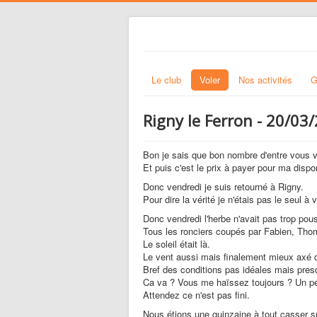
Le club
Voler
Nos activités
G
Rigny le Ferron - 20/03
Bon je sais que bon nombre d'entre vous vo
Et puis c'est le prix à payer pour ma dispo
Donc vendredi je suis retourné à Rigny.
Pour dire la vérité je n'étais pas le seul à
Donc vendredi l'herbe n'avait pas trop pouss
Tous les ronciers coupés par Fabien, Thom
Le soleil était là.
Le vent aussi mais finalement mieux axé qu
Bref des conditions pas idéales mais pres
Ca va ? Vous me haïssez toujours ? Un pe
Attendez ce n'est pas fini.
Nous étions une quinzaine à tout casser su