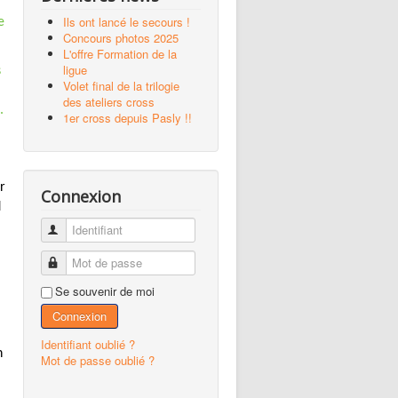
Ils ont lancé le secours !
e
Concours photos 2025
L'offre Formation de la
ligue
s
Volet final de la trilogie
des ateliers cross
.
1er cross depuis Pasly !!
r
Connexion
d
Identifiant
Mot de passe
Se souvenir de moi
Connexion
Identifiant oublié ?
n
Mot de passe oublié ?