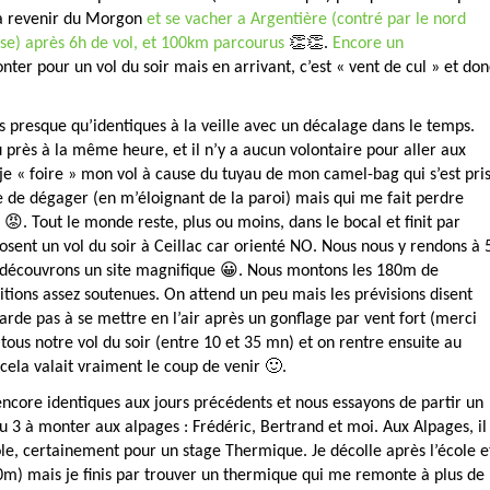
a à revenir du Morgon
et se vacher a Argentière (contré par le nord
se) après 6h de vol, et 100km parcourus
👏👏.
Encore un
nter pour un vol du soir mais en arrivant, c’est « vent de cul » et don
es presque qu’identiques à la veille avec un décalage dans le temps.
près à la même heure, et il n’y a aucun volontaire pour aller aux
 je « foire » mon vol à cause du tuyau de mon camel-bag qui s’est pri
 de dégager (en m’éloignant de la paroi) mais qui me fait perdre
😡. Tout le monde reste, plus ou moins, dans le bocal et finit par
posent un vol du soir à Ceillac car orienté NO. Nous nous y rendons à 
et découvrons un site magnifique 😀. Nous montons les 180m de
itions assez soutenues. On attend un peu mais les prévisions disent
arde pas à se mettre en l’air après un gonflage par vent fort (merci
 tous notre vol du soir (entre 10 et 35 mn) et on rentre ensuite au
 cela valait vraiment le coup de venir 🙂.
encore identiques aux jours précédents et nous essayons de partir un
3 à monter aux alpages : Frédéric, Bertrand et moi. Aux Alpages, il
e, certainement pour un stage Thermique. Je décolle après l’école e
0m) mais je finis par trouver un thermique qui me remonte à plus de