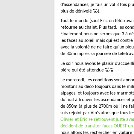
d’ascendances, je fais un vol 3 fois pl
plus de dénivelé 🤣).
Tout le monde (sauf Eric en télétravai
retourne au chalet. Plus tard, les con
Finalement nous ne serons que 3 à déco
les faces au soleil mais qui est cont
avec la volonté de ne faire qu’un plou
de 30mn après sa journée de télétrava
Le soir nous avons le plaisir d’accueil
bière qui été attendue 🤣🤣
Le mercredi, les conditions sont anno
montons au déco toujours dans le mili
alpages, et toujours avec les marmotte
du mal à trouver les ascendances et 
de 850m (à plus de 2700m où il ne fait 
suis rejoint par Vin’s alors que tous l
Olivier et Eric se retrouvent juste ava
décident de transiter faces OUEST un 
nous allons les rechercher en voiture