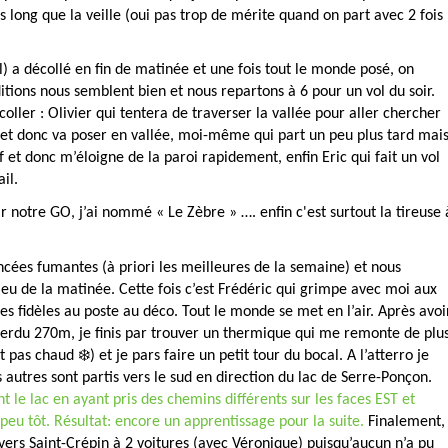
us long que la veille (oui pas trop de mérite quand on part avec 2 fois
l) a décollé en fin de matinée et une fois tout le monde posé, on
ditions nous semblent bien et nous repartons à 6 pour un vol du soir.
ller : Olivier qui tentera de traverser la vallée pour aller chercher
ré et donc va poser en vallée, moi-même qui part un peu plus tard mai
f et donc m’éloigne de la paroi rapidement, enfin Eric qui fait un vol
il.
lir notre GO, j’ai nommé « Le Zèbre » …. enfin c'est surtout la tireuse 
ncées fumantes (à priori les meilleures de la semaine) et nous
eu de la matinée. Cette fois c’est Frédéric qui grimpe avec moi aux
s fidèles au poste au déco. Tout le monde se met en l’air. Après avoi
perdu 270m, je finis par trouver un thermique qui me remonte de plu
pas chaud ❄️) et je pars faire un petit tour du bocal. A l’atterro je
es autres sont partis vers le sud en direction du lac de Serre-Ponçon.
nt le lac en ayant pris des chemins différents sur les faces EST et
peu tôt. Résultat: encore un apprentissage pour la suite.
Finalement,
 vers Saint-Crépin à 2 voitures (avec Véronique) puisqu’aucun n’a pu