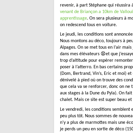
revenir, à part Stéphane qui réussir
venant de Briançon a 10km de Valloui
apprentissage
. On sera plusieurs à mo
on redescend tous en voiture.
Le jeudi, les conditions sont annoncé
Nous montons au déco, toujours à peu 
Alpages. On se met tous en l’air mais
dans mes élévateurs 😧et que j’essaye
trop d’altitude pour espérer remonter 
poser à l’atterro. En bas certains pro
(Dom, Bertrand, Vin’s, Eric et moi) 
dénivelé à pied où on trouve des cond
que cela va se renforcer, donc on ne t
aux stages à la Dune du Pyla). On fait
chalet. Mais ce site est super beau et
Le vendredi, les conditions semblent 
peu plus tôt. Nous sommes de nouveau 
n’y a plus de marmottes mais une écol
je perds un peu en sortie de déco (15