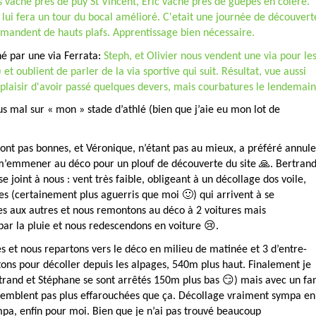
s vaché près de puy St Vincent, Eric vaché près de guêpes en colère.
lui fera un tour du bocal amélioré. C'etait une journée de découvert
emandent de hauts plafs. Apprentissage bien nécessaire.
iné par une via Ferrata:
Steph, et Olivier nous vendent une via pour le
 et oublient de parler de la via sportive qui suit. Résultat, vue aussi
 plaisir d'avoir passé quelques devers, mais courbatures le lendemain
us mal sur « mon » stade d’athlé (bien que j’aie eu mon lot de
sont pas bonnes, et Véronique, n’étant pas au mieux, a préféré annule
e m’emmener au déco pour un plouf de découverte du site 🙏. Bertran
se joint à nous : vent très faible, obligeant à un décollage dos voile,
es (certainement plus aguerris que moi 🙂) qui arrivent à se
ées aux autres et nous remontons au déco à 2 voitures mais
ar la pluie et nous redescendons en voiture 😢.
es et nous repartons vers le déco en milieu de matinée et 3 d’entre-
ons pour décoller depuis les alpages, 540m plus haut. Finalement je
trand et Stéphane se sont arrêtés 150m plus bas 😏) mais avec un fa
 semblent pas plus effarouchées que ça. Décollage vraiment sympa en
sympa, enfin pour moi. Bien que je n’ai pas trouvé beaucoup