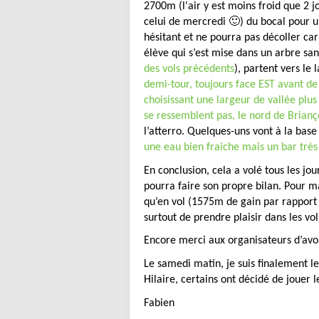
2700m (l'air y est moins froid que 2 j
celui de mercredi 🙂) du bocal pour un
hésitant et ne pourra pas décoller c
élève qui s’est mise dans un arbre san
des vols précédents
), partent vers le
demi-tour, toujours face EST avant de
choisissant une largeur de vallée plus 
se ressemblent pas, le nord de Brianço
l’atterro. Quelques-uns vont à la base 
une eau bien fraiche mais un bar très
En conclusion, cela a volé tous les j
pourra faire son propre bilan. Pour m
qu’en vol (1575m de gain par rapport
surtout de prendre plaisir dans les vol
Encore merci aux organisateurs d’avoi
Le samedi matin, je suis finalement le 
Hilaire, certains ont décidé de jouer
Fabien