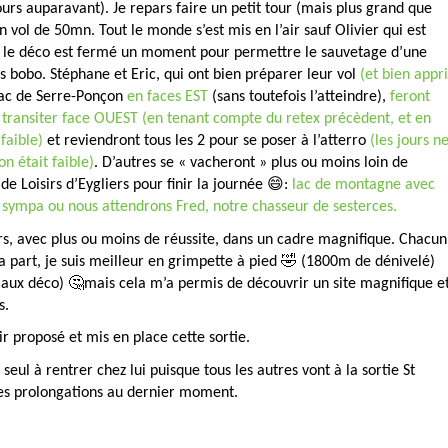
ours auparavant). Je repars faire un petit tour (mais plus grand que
 vol de 50mn. Tout le monde s’est mis en l’air sauf Olivier qui est
ar le déco est fermé un moment pour permettre le sauvetage d’une
s bobo. Stéphane et Eric, qui ont bien préparer leur vol
(et bien appri
 lac de Serre-Ponçon
en faces EST
(sans toutefois l’atteindre),
feront
 transiter face OUEST (en tenant compte du retex précèdent, et en
faible)
et reviendront tous les 2 pour se poser à l’atterro
(les jours n
n était faible)
. D’autres se « vacheront » plus ou moins loin de
de Loisirs d’Eygliers pour finir la journée 😄:
lac de montagne avec
 sympa ou nous attendrons Fred, notre chasseur de sesterces.
ours, avec plus ou moins de réussite, dans un cadre magnifique. Chacun
a part, je suis meilleur en grimpette à pied 🤣 (1800m de dénivelé)
 aux déco) 🤔mais cela m’a permis de découvrir un site magnifique e
s.
r proposé et mis en place cette sortie.
seul à rentrer chez lui puisque tous les autres vont à la sortie St
 les prolongations au dernier moment.