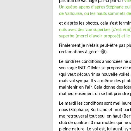
pas mal de vachage par-ci par-là:
Vin
Un guêpe-apens d'apres Stéphane qui 
de Vallouise, ou les hauts sommets d
et d’après les photos, cela s’est term
nuls avec des vue superbes (c'est vrai)
superbe (merci d'avoir proposé) et le
Finalement je n’étais peut-être pas pl
réclamations à gérer 😄).
Le lundi les conditions annoncées ne 
son stage INIT. Olivier se propose d
(qui veut découvrir sa nouvelle voile) 
mais vol sympa. Il y a même des pilot
maintenir en l’air. Cela donne des id
malheureusement on se fait prendre p
Le mardi les conditions sont meilleur
nous (Stéphane, Bertrand et moi) part
me retrouverai tout seul en haut (Ber
club de qualité : 3 marmottes qui ne
pleine nature. Le vol est, lui aussi, 