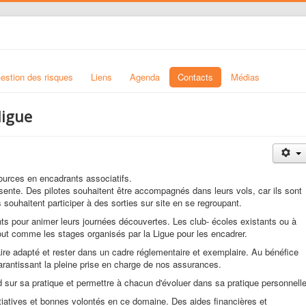
estion des risques
Liens
Agenda
Contacts
Médias
ligue
ources en encadrants associatifs.
sente. Des pilotes souhaitent être accompagnés dans leurs vols, car ils sont
 souhaitent participer à des sorties sur site en se regroupant.
nts pour animer leurs journées découvertes. Les club- écoles existants ou à
out comme les stages organisés par la Ligue pour les encadrer.
faire adapté et rester dans un cadre réglementaire et exemplaire. Au bénéfice
garantissant la pleine prise en charge de nos assurances.
rd sur sa pratique et permettre à chacun d'évoluer dans sa pratique personnelle
itiatives et bonnes volontés en ce domaine. Des aides financières et