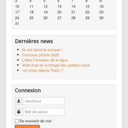
3
4
5
6
7
8
9
10
11
12
13
14
15
16
17
18
19
20
21
22
23
24
25
26
27
28
29
30
31
Dernières news
Ils ont lancé le secours !
Concours photos 2025
L'offre Formation de la ligue
Volet final de la trilogie des ateliers cross
1er cross depuis Pasly !!
Connexion
Identifiant
Mot de passe
Se souvenir de moi