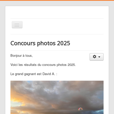
Basculer
la
navigation
Le club
Concours photos 2025
Voler
Nos activités
Bonjour à tous,
Gestion des risques
Voici les résultats du concours photos 2025.
Liens
Le grand gagnant est David A. :
Agenda
Contacts
Médias