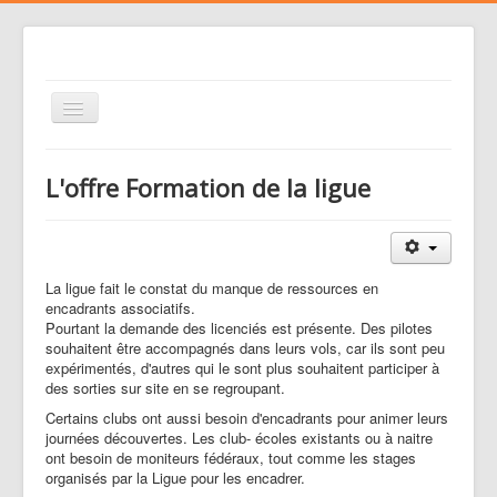
Basculer
la
navigation
Le club
L'offre Formation de la ligue
Voler
Nos activités
Gestion des risques
La ligue fait le constat du manque de ressources en
encadrants associatifs.
Liens
Pourtant la demande des licenciés est présente. Des pilotes
souhaitent être accompagnés dans leurs vols, car ils sont peu
Agenda
expérimentés, d'autres qui le sont plus souhaitent participer à
des sorties sur site en se regroupant.
Contacts
Certains clubs ont aussi besoin d'encadrants pour animer leurs
Médias
journées découvertes. Les club- écoles existants ou à naitre
ont besoin de moniteurs fédéraux, tout comme les stages
organisés par la Ligue pour les encadrer.