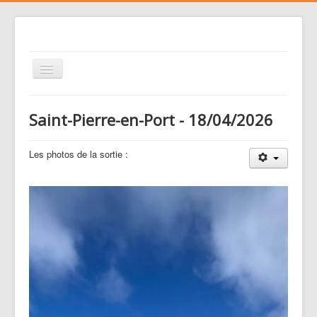
Basculer
la
navigation
Le club
Saint-Pierre-en-Port - 18/04/2026
Voler
Nos activités
Les photos de la sortie :
Gestion des risques
Liens
Agenda
Contacts
Médias