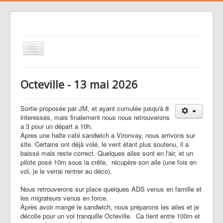
Basculer
la
navigation
Le club
Octeville - 13 mai 2026
Voler
Nos activités
Sortie proposée par JM, et ayant cumulée jusqu'à 8
interessés, mais finalement nous nous retrouverons
Gestion des risques
a 3 pour un départ a 10h.
Apres une halte café sandwich a Vironvay, nous arrivons sur
Liens
site. Certains ont déjà volé, le vent étant plus soutenu, il a
baissé mais reste correct. Quelques ailes sont en l'air, et un
Agenda
pilote posé 10m sous la crête, récupère son aile (une fois en
vol, je le verrai rentrer au déco).
Contacts
Nous retrouverons sur place quelques ADS venus en famille et
Médias
les migrateurs venus en force.
Après avoir mangé le sandwich, nous préparons les ailes et je
décolle pour un vol tranquille Octeville. Ca tient entre 100m et