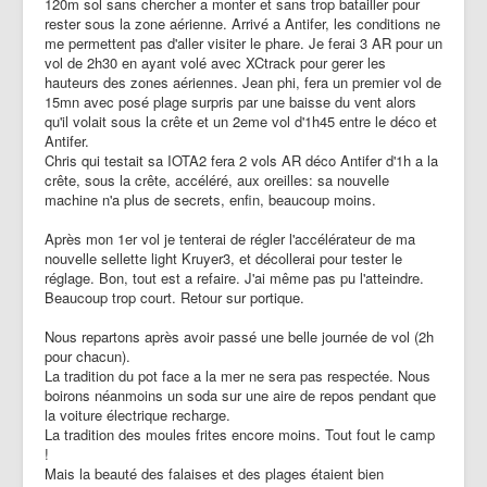
120m sol sans chercher a monter et sans trop batailler pour
rester sous la zone aérienne. Arrivé a Antifer, les conditions ne
me permettent pas d'aller visiter le phare. Je ferai 3 AR pour un
vol de 2h30 en ayant volé avec XCtrack pour gerer les
hauteurs des zones aériennes. Jean phi, fera un premier vol de
15mn avec posé plage surpris par une baisse du vent alors
qu'il volait sous la crête et un 2eme vol d'1h45 entre le déco et
Antifer.
Chris qui testait sa IOTA2 fera 2 vols AR déco Antifer d'1h a la
crête, sous la crête, accéléré, aux oreilles: sa nouvelle
machine n'a plus de secrets, enfin, beaucoup moins.
Après mon 1er vol je tenterai de régler l'accélérateur de ma
nouvelle sellette light Kruyer3, et décollerai pour tester le
réglage. Bon, tout est a refaire. J'ai même pas pu l'atteindre.
Beaucoup trop court. Retour sur portique.
Nous repartons après avoir passé une belle journée de vol (2h
pour chacun).
La tradition du pot face a la mer ne sera pas respectée. Nous
boirons néanmoins un soda sur une aire de repos pendant que
la voiture électrique recharge.
La tradition des moules frites encore moins. Tout fout le camp
!
Mais la beauté des falaises et des plages étaient bien